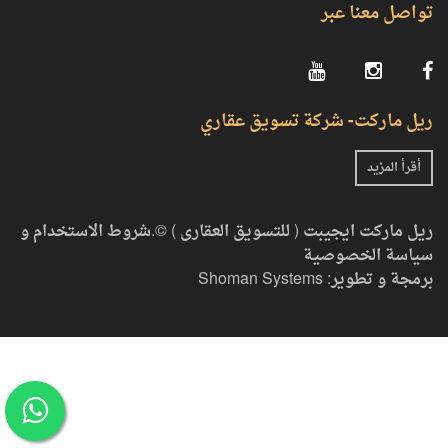
أنشر وحدتك
كلمة المرور
تواصل معنا عبر
أتصل بنا
تأكيد كلمة المرور
LANGUAGE
ريل ماركت- شركة تسويق عقاري
لقد قرأت و اوافق على شروط الاستخدام
*
أقرأ المزيد
التحقق البشري
*
ريل ماركت ايجيبت ( للتسويق العقارى ) ©.
شروط الاستخدام و
سياسة الخصوصية
برمجة و تطوير:
Shoman Systems
عودة الى تسجيل الدخول
تسجيل حساب